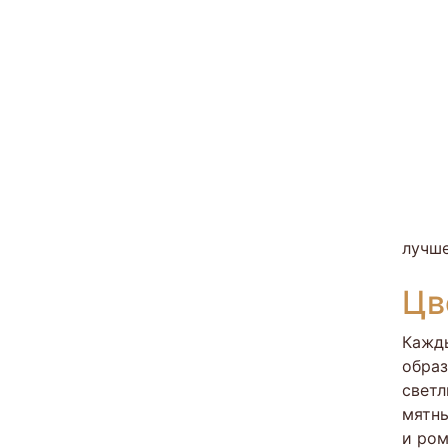
лучше
Цв
Кажды
образ
светл
мятны
и ром