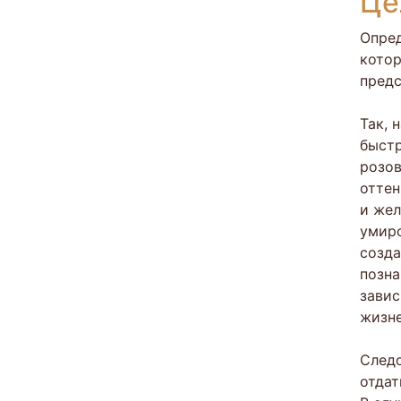
Це
Опред
котор
предс
Так, 
быстр
розов
оттен
и жел
умиро
созда
позна
завис
жизне
Следо
отдат