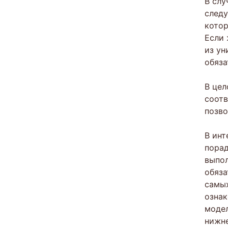
В слу
следу
котор
Если 
из ун
обяза
В цел
соотв
позво
В инт
порад
выпол
обяза
самых
ознак
модел
нижне