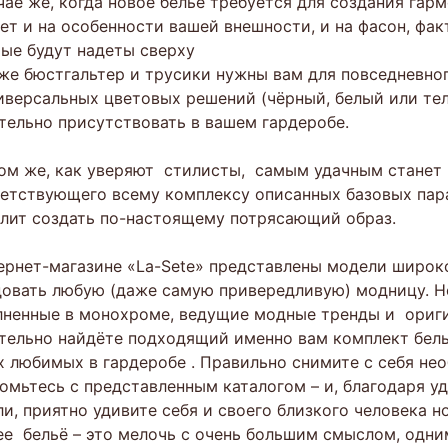
чае же, когда новое бельё требуется для создания гар
ет и на особенности вашей внешности, и на фасон, фа
ые будут надеты сверху
же бюстгальтер и трусики нужны вам для повседневно
иверсальных цветовых решений (чёрный, белый или теле
тельно присутствовать в вашем гардеробе.
ом же, как уверяют стилисты, самым удачным станет 
етствующего всему комплексу описанных базовых пар
лит создать по-настоящему потрясающий образ.
ернет-магазине «La-Sete» представлены модели широк
овать любую (даже самую привередливую) модницу. Н
ненные в монохроме, ведущие модные тренды и ориги
тельно найдёте подходящий именно вам комплект белья 
 любимых в гардеробе . Правильно снимите с себя не
омьтесь с представленным каталогом – и, благодаря 
и, приятно удивите себя и своего близкого человека 
е бельё – это мелочь с очень большим смыслом, одним