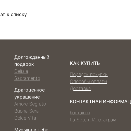
ат к списку
Долгожданный
КАК КУПИТЬ
подарок
Delizia
Порядок покупки
Sacramento
Способы оплаты
Доставка
Драгоценное
украшение
КОНТАКТНАЯ ИНФОРМА
Amore Segreto
Buona Sera
Контакты
Dolce Vita
La Sete в Инстаграм
Музыка в тебе