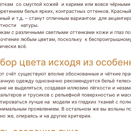
ткам со смуглой кожей и карими или вовсе чёрными 
ретением белья ярких, контрастных оттенков. Красны
ный и т.д. – станут отличным вариантом для акценти
стности натуры.
кам с различными светлыми оттенками кожи и глаз п
очтение любым цветам, поскольку к беспроигрышному
ически всё.
бор цвета исходя из особе
от счёт существуют вполне обоснованные и чёткие пра
ачную одежду однозначно рекомендуется бельё телесны
не не выделяться, создавая иллюзию лёгкости и неза
альтеров и трусиков с рельефной поверхностью и ма
тироваться лучше на модели из гладких тканей с пол
нимальным проявлением. В остальном же вы вольны п
но же, опираясь и на другие критерии.