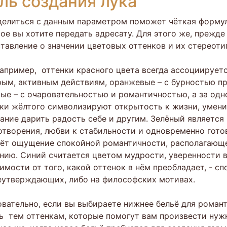
ль создания лука
елиться с данным параметром поможет чёткая формул
ое вы хотите передать адресату. Для этого же, прежде
тавление о значении цветовых оттенков и их стереот
например, оттенки красного цвета всегда ассоциирует
ым, активным действиям, оранжевые – с бурностью пр
ые – с очаровательностью и романтичностью, а за од
ки жёлтого символизируют открытость к жизни, умен
ание дарить радость себе и другим. Зелёный является
творения, любви к стабильности и одновременно гото
ёт ощущение спокойной романтичности, располагающе
нию. Синий считается цветом мудрости, уверенности в 
имости от того, какой оттенок в нём преобладает, - сп
утверждающих, либо на философских мотивах.
вательно, если вы выбираете нижнее бельё для роман
ь тем оттенкам, которые помогут вам произвести нужн