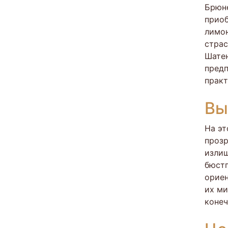
Брюне
приоб
лимон
стра
Шатен
предп
практ
Вы
На эт
прозр
излиш
бюстг
ориен
их ми
конеч